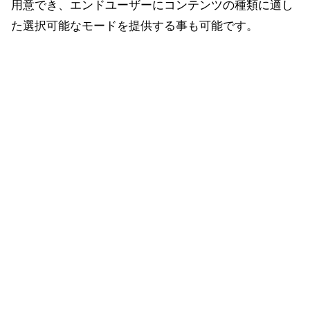
用意でき、エンドユーザーにコンテンツの種類に適し
た選択可能なモードを提供する事も可能です。
MaxWideはモノラルソースにも効果的で、空間的な情
報を持たないコンテンツにも空間性を付加します。
ヘッドホンごとのイコライゼーショ
ン
MaxWideは、EilexのVIR Filterテクノロジーを使用した
カスタムイコライジングと併用する事で、高音質を維
持しながらヘッドホンサラウンドを付加する事が可能
です。これにより、ヘッドホンの周波数特性を整え高
音質にすると同時に、アクティブ・ノイズキャンセリ
ング（ANC）回路によって発生する音色変化を補正す