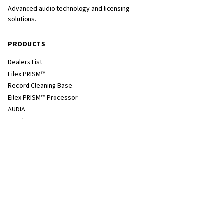
Advanced audio technology and licensing
solutions.
PRODUCTS
Dealers List
Eilex PRISM™
Record Cleaning Base
Eilex PRISM™ Processor
AUDIA
Reed
Dereneville
COMPANY
会社概要
ニュース
Technology
ハイエンドオーディオ