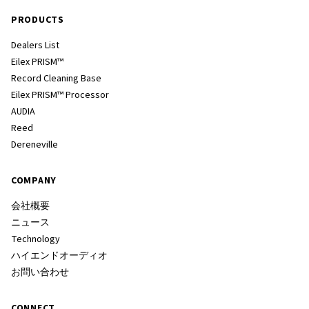
PRODUCTS
Dealers List
Eilex PRISM™
Record Cleaning Base
Eilex PRISM™ Processor
AUDIA
Reed
Dereneville
COMPANY
会社概要
ニュース
Technology
ハイエンドオーディオ
お問い合わせ
CONNECT