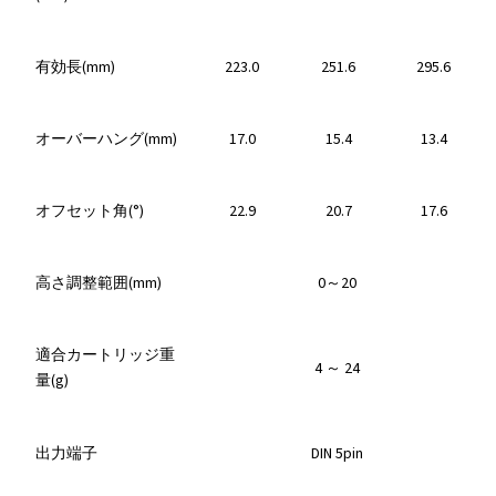
有効長(mm)
223.0
251.6
295.6
オーバーハング(mm)
17.0
15.4
13.4
オフセット角(°)
22.9
20.7
17.6
高さ調整範囲(mm)
0～20
適合カートリッジ重
4 ～ 24
量(g)
出力端子
DIN 5pin