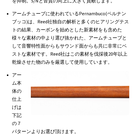
を抑制。S/Nと音質の向上に大きく貢献します。
アームチューブに使われているPernambuco(ペルナン
ブッコ)は、Reed社独自の解析と多くのヒアリングテス
トの結果、カーボンを始めとした新素材をも含めた
様々な素材の中より選び抜かれた、アームチューブと
して音響特性面からもサウンド面からも共に非常にベ
ストな素材です。Reed社はこの素材を伐採後20年以上
乾燥させた物のみを厳選して使用しています。
アー
ム本
体の
仕上
げは
下記
の７
パターンよりお選び頂けます。