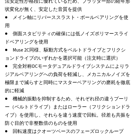
法安定性が格段に優れているため、プラッター部の経年形
状変化が無く、安定した音質を提供
● メイン軸にリバーススラスト・ボールベアリングを使
用
● 側面スタビリティの確保には低ノイズポリマースライ
ドベアリングを使用
● Muse 2C同様、駆動方式をベルトドライブとフリクシ
ョンドライブのいずれかを選択可能（注文時に選択）
● 完全対称DCモータデュアルドライブシステムによりラ
ジアルベアリングへの負荷を軽減し、メカニカルノイズを
極限まで減らすと同時にマスターベアリングの磨耗を徹底
的に軽減
● 機械的振動を抑制するため、それぞれ径の違うプーリ
ー（ベルトドライブ）またはローラー（フリクションドラ
イブ）を使用し、それらを違う速度で回転。径差も共振を
防ぐ目的で非整数倍のものを使用
● 回転速度はクオーツベースのフェーズロックループ