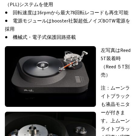
（PLL)システムを使用
● 回転速度は16rpmから最大78回転レコードも再生可能
● 電源モジュールはbooster社製超低ノイズBOTW電源を
採用
● 機械式・電子式保護回路搭載
左写真はReed
5T装着時
（Reed ５T別
売）
注：ムーンラ
イトブラック
も液晶モニタ
ーが付きま
す。上ムーン
ライトブラッ