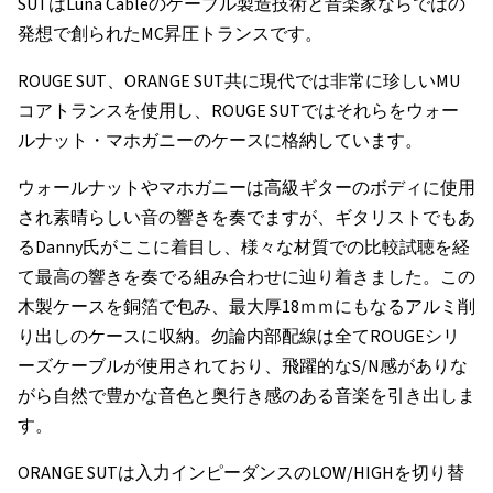
SUTはLuna Cableのケーブル製造技術と音楽家ならではの
発想で創られたMC昇圧トランスです。
ROUGE SUT、ORANGE SUT共に現代では非常に珍しいMU
コアトランスを使用し、ROUGE SUTではそれらをウォー
ルナット・マホガニーのケースに格納しています。
ウォールナットやマホガニーは高級ギターのボディに使用
され素晴らしい音の響きを奏でますが、ギタリストでもあ
るDanny氏がここに着目し、様々な材質での比較試聴を経
て最高の響きを奏でる組み合わせに辿り着きました。この
木製ケースを銅箔で包み、最大厚18ｍｍにもなるアルミ削
り出しのケースに収納。勿論内部配線は全てROUGEシリ
ーズケーブルが使用されており、飛躍的なS/N感がありな
がら自然で豊かな音色と奥行き感のある音楽を引き出しま
す。
ORANGE SUTは入力インピーダンスのLOW/HIGHを切り替