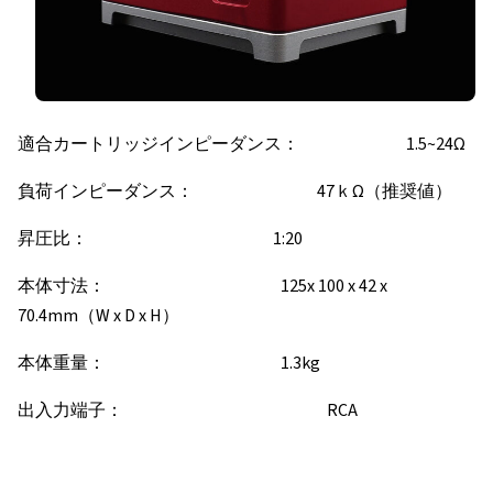
適合カートリッジインピーダンス： 1.5~24Ω
負荷インピーダンス： 47ｋΩ（推奨値）
昇圧比： 1:20
本体寸法： 125x 100 x 42 x
70.4mm（W x D x H）
本体重量： 1.3kg
出入力端子： RCA