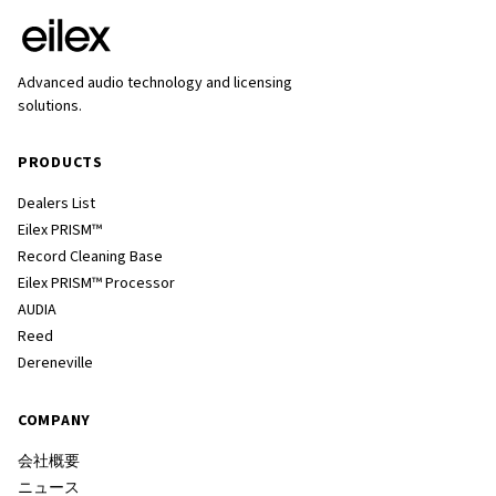
Advanced audio technology and licensing
solutions.
PRODUCTS
Dealers List
Eilex PRISM™
Record Cleaning Base
Eilex PRISM™ Processor
AUDIA
Reed
Dereneville
COMPANY
会社概要
ニュース